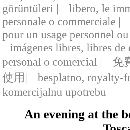
görüntüleri |
libero, le im
personale o commerciale |
pour un usage personnel ou
imágenes libres, libres de
personal o comercial |
免
使用|
besplatno, royalty-fr
komercijalnu upotrebu
An evening at the bo
Tosca